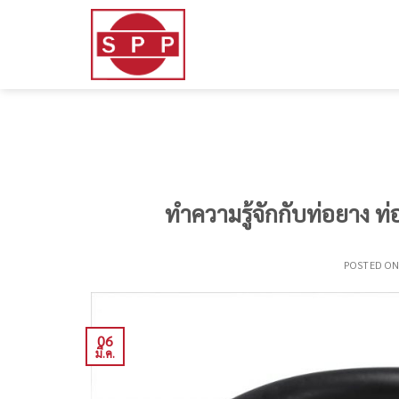
Skip
to
content
ทำความรู้จักกับท่อยาง ท่
POSTED O
06
มี.ค.