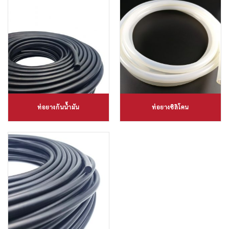
ท่อยางกันน้ำมัน
ท่อยางซิลิโคน