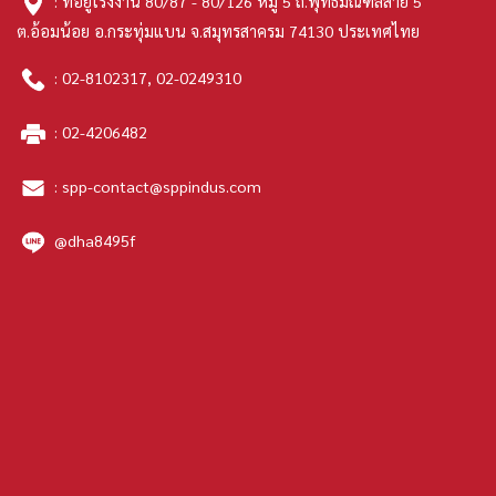
: ที่อยู่โรงงาน 80/87 - 80/126 หมู่ 5 ถ.พุทธมณฑลสาย 5
ต.อ้อมน้อย อ.กระทุ่มแบน จ.สมุทรสาครม 74130 ประเทศไทย
:
02-8102317
,
02-0249310
:
02-4206482
:
spp-contact@sppindus.com
@dha8495f