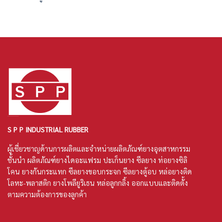
S P P INDUSTRIAL RUBBER
ผู้เชี่ยวชาญด้านการผลิตและจำหน่ายผลิตภัณฑ์ยางอุตสาหกรรม
ชั้นนำ ผลิตภัณฑ์
ยางไดอะแฟรม
ปะเก็นยาง
ซีลยาง
ท่อยางซิลิ
โคน
ยางกันกระแทก ซีลยางขอบกระจก ซีลยางตู้อบ หล่อยางติด
โลหะ-พลาสติก ยางโพลียูริเธน หล่อลูกกลิ้ง ออกแบบและติดตั้ง
ตามความต้องการของลูกค้า