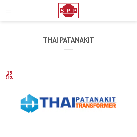
Skip
to
content
THAI PATANAKIT
13
มิ.ย.