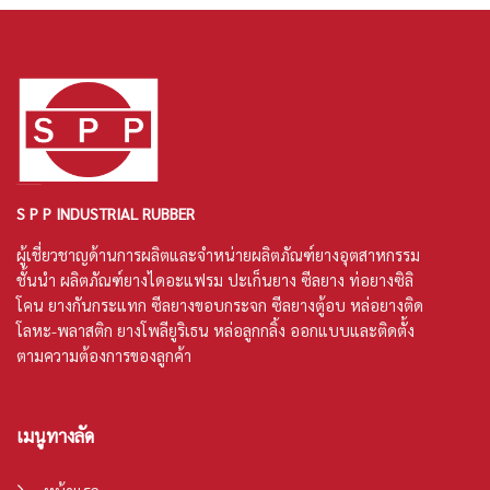
S P P INDUSTRIAL RUBBER
ผู้เชี่ยวชาญด้านการผลิตและจำหน่ายผลิตภัณฑ์ยางอุตสาหกรรม
ชั้นนำ ผลิตภัณฑ์
ยางไดอะแฟรม
ปะเก็นยาง
ซีลยาง
ท่อยางซิลิ
โคน
ยางกันกระแทก ซีลยางขอบกระจก ซีลยางตู้อบ หล่อยางติด
โลหะ-พลาสติก ยางโพลียูริเธน หล่อลูกกลิ้ง ออกแบบและติดตั้ง
ตามความต้องการของลูกค้า
เมนูทางลัด