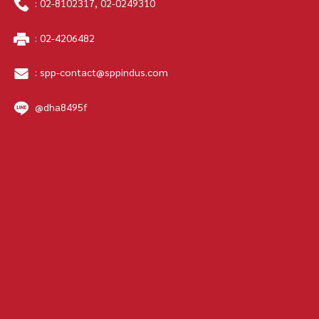
:
02-8102317
,
02-0249310
:
02-4206482
:
spp-contact@sppindus.com
@dha8495f