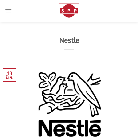
Skip
to
content
Nestle
13
มิ.ย.