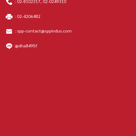
:
02-8102317
,
02-0249310
:
02-4206482
:
spp-contact@sppindus.com
@dha8495f