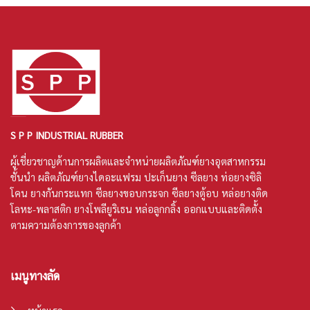
S P P INDUSTRIAL RUBBER
ผู้เชี่ยวชาญด้านการผลิตและจำหน่ายผลิตภัณฑ์ยางอุตสาหกรรม
ชั้นนำ ผลิตภัณฑ์
ยางไดอะแฟรม
ปะเก็นยาง
ซีลยาง
ท่อยางซิลิ
โคน
ยางกันกระแทก ซีลยางขอบกระจก ซีลยางตู้อบ หล่อยางติด
โลหะ-พลาสติก ยางโพลียูริเธน หล่อลูกกลิ้ง ออกแบบและติดตั้ง
ตามความต้องการของลูกค้า
เมนูทางลัด