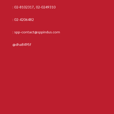
:
02-8102317
,
02-0249310
:
02-4206482
:
spp-contact@sppindus.com
@dha8495f