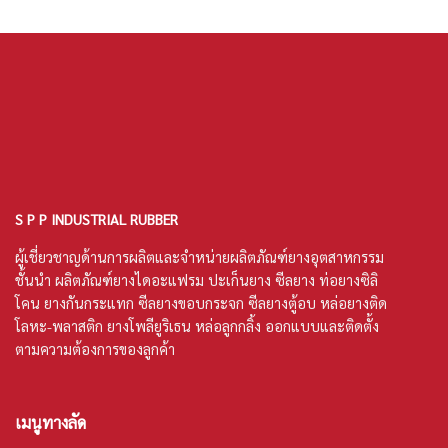
S P P INDUSTRIAL RUBBER
ผู้เชี่ยวชาญด้านการผลิตและจำหน่ายผลิตภัณฑ์ยางอุตสาหกรรม
ชั้นนำ ผลิตภัณฑ์
ยางไดอะแฟรม
ปะเก็นยาง
ซีลยาง
ท่อยางซิลิ
โคน
ยางกันกระแทก ซีลยางขอบกระจก ซีลยางตู้อบ หล่อยางติด
โลหะ-พลาสติก ยางโพลียูริเธน หล่อลูกกลิ้ง ออกแบบและติดตั้ง
ตามความต้องการของลูกค้า
เมนูทางลัด