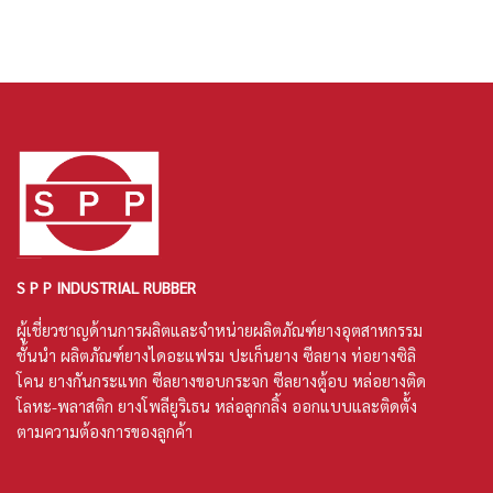
S P P INDUSTRIAL RUBBER
ผู้เชี่ยวชาญด้านการผลิตและจำหน่ายผลิตภัณฑ์ยางอุตสาหกรรม
ชั้นนำ ผลิตภัณฑ์
ยางไดอะแฟรม
ปะเก็นยาง
ซีลยาง
ท่อยางซิลิ
โคน
ยางกันกระแทก ซีลยางขอบกระจก ซีลยางตู้อบ หล่อยางติด
โลหะ-พลาสติก ยางโพลียูริเธน หล่อลูกกลิ้ง ออกแบบและติดตั้ง
ตามความต้องการของลูกค้า