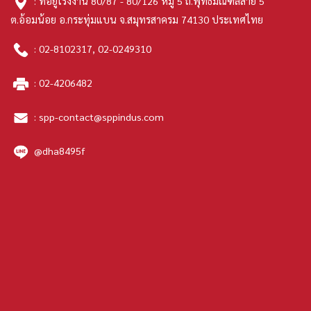
: ที่อยู่โรงงาน 80/87 - 80/126 หมู่ 5 ถ.พุทธมณฑลสาย 5
ต.อ้อมน้อย อ.กระทุ่มแบน จ.สมุทรสาครม 74130 ประเทศไทย
:
02-8102317
,
02-0249310
:
02-4206482
:
spp-contact@sppindus.com
@dha8495f